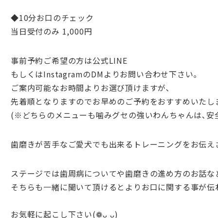
◆10分お口のチェック
当日受付のみ 1,000円
事前予約ご希望の方は公式LINE
もしくはInstagramのDMよりお問い合わせ下さい｡
ご案内可能なお時間よりお選び頂けますが､
先着順となりますのでお早めのご予約をおすすめいたし
(※どちらのメニューも噛みグセの強いわんちゃんは､安
歯磨きが苦手なご愛犬でも出来るトレーニングを
お伝え
ステージでは歯周病についてや
歯磨きの進め方のお話な
そちらも一緒に聞いて頂けると
よりお口に関する事が伝わる
お気軽に起こし下さい(❁ᴗ͈ˬᴗ͈)