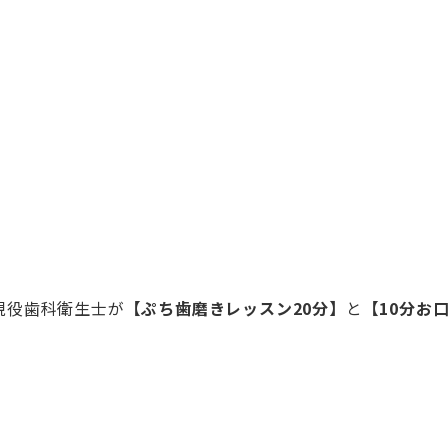
現役歯科衛生士が
【ぷち歯磨きレッスン20分】
と
【10分お