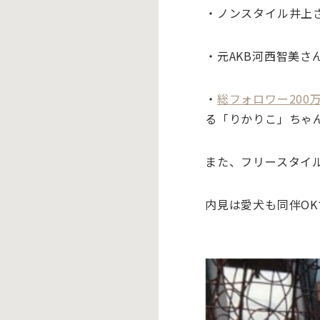
・ノンスタイル井上
・元AKB河西智美さ
・
総フォロワー200
る「りかりこ」ちゃ
また、フリースタイ
内見は愛犬も同伴O