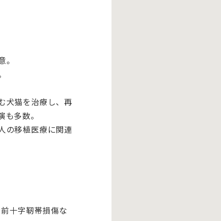
意。
。
む犬猫を治療し、再
演も多数。
人の移植医療に関連
や前十字靭帯損傷な