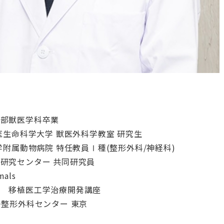
医学部獣医学科卒業
本獣医生命科学大学 獣医外科学教室 研究生
布大学附属動物病院 特任教員Ⅰ種(整形外科/神経科)
療研究センター 共同研究員
mals
大学 移植医工学治療開発講座
ぶつ整形外科センター 東京