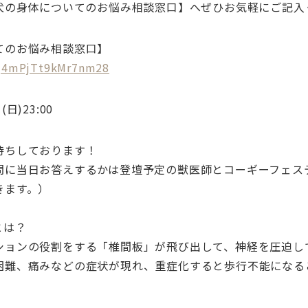
愛犬の身体についてのお悩み相談窓口】へぜひお気軽にご記入
てのお悩み相談窓口】
/gj4mPjTt9kMr7nm28
日)23:00
待ちしております！
問に当日お答えするかは登壇予定の獣医師とコーギーフェス
きます。）
とは？
ションの役割をする「椎間板」が飛び出して、神経を圧迫し
困難、痛みなどの症状が現れ、重症化すると歩行不能になる