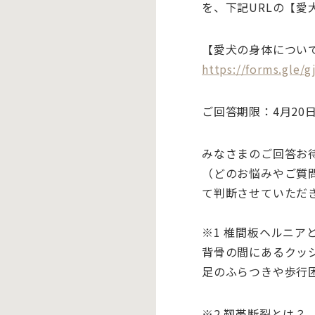
を、下記URLの【
【愛犬の身体につい
https://forms.gle
ご回答期限：4月20日(
みなさまのご回答お
（どのお悩みやご質
て判断させていただ
※1 椎間板ヘルニア
背骨の間にあるクッ
足のふらつきや歩行
※2 靱帯断裂とは？