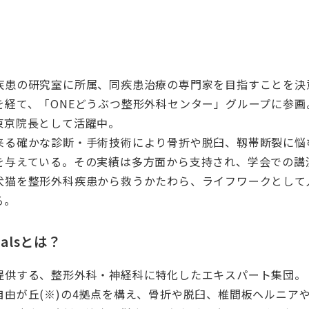
疾患の研究室に所属、同疾患治療の専門家を目指すことを決
を経て、「ONEどうぶつ整形外科センター」グループに参画
東京院長として活躍中。
来る確かな診断・手術技術により骨折や脱臼、靱帯断裂に悩
を与えている。その実績は多方面から支持され、学会での講
犬猫を整形外科疾患から救うかたわら、ライフワークとして
る。
imalsとは？
提供する、整形外科・神経科に特化したエキスパート集団。
自由が丘(※)の4拠点を構え、骨折や脱臼、椎間板ヘルニア